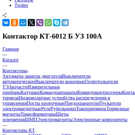
Twitter
Контактор КТ-6012 Б УЗ 100А
Главная
—
Каталог
—
Контакторы
Автоматы защиты двигателя
Выключатели
автоматические
Выключатели концевые
Гидротолкатели
ТЭ
Запчасти
Измерительные
приборы
Катушки
Командоаппараты
Командоконтроллеры
Конта
тормоза
Низковольтные устройства распределения и
управления
Посты кнопочные
Предохранители
Пускатели
электромагнитные
Реле
Рубильники
Токоприемник
Тормозные
магниты
Трансформаторы
Щиты
освещения
ЩМП
Электромагниты
Электронные компоненты
—
Контакторы КТ