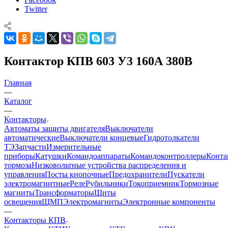
Twitter
Контактор КПВ 603 У3 160А 380В
Главная
—
Каталог
—
Контакторы
Автоматы защиты двигателя
Выключатели
автоматические
Выключатели концевые
Гидротолкатели
ТЭ
Запчасти
Измерительные
приборы
Катушки
Командоаппараты
Командоконтроллеры
Конта
тормоза
Низковольтные устройства распределения и
управления
Посты кнопочные
Предохранители
Пускатели
электромагнитные
Реле
Рубильники
Токоприемник
Тормозные
магниты
Трансформаторы
Щиты
освещения
ЩМП
Электромагниты
Электронные компоненты
—
Контакторы КПВ