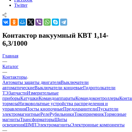
Twitter
Контактор вакуумный КВТ 1,14-
6,3/1000
Главная
—
Каталог
—
Контакторы
Автоматы защиты двигателя
Выключатели
автоматические
Выключатели концевые
Гидротолкатели
ТЭ
Запчасти
Измерительные
приборы
Катушки
Командоаппараты
Командоконтроллеры
Конта
тормоза
Низковольтные устройства распределения и
управления
Посты кнопочные
Предохранители
Пускатели
электромагнитные
Реле
Рубильники
Токоприемник
Тормозные
магниты
Трансформаторы
Щиты
освещения
ЩМП
Электромагниты
Электронные компоненты
—