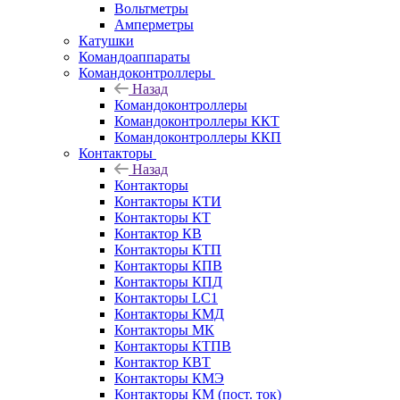
Вольтметры
Амперметры
Катушки
Командоаппараты
Командоконтроллеры
Назад
Командоконтроллеры
Командоконтроллеры ККТ
Командоконтроллеры ККП
Контакторы
Назад
Контакторы
Контакторы КТИ
Контакторы КТ
Контактор КВ
Контакторы КТП
Контакторы КПВ
Контакторы КПД
Контакторы LC1
Контакторы КМД
Контакторы МК
Контакторы КТПВ
Контактор КВТ
Контакторы КМЭ
Контакторы КМ (пост. ток)