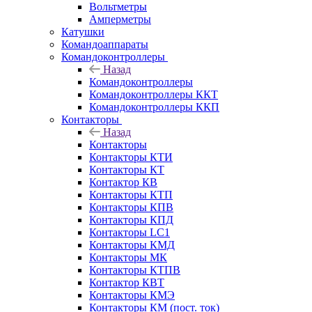
Вольтметры
Амперметры
Катушки
Командоаппараты
Командоконтроллеры
Назад
Командоконтроллеры
Командоконтроллеры ККТ
Командоконтроллеры ККП
Контакторы
Назад
Контакторы
Контакторы КТИ
Контакторы КТ
Контактор КВ
Контакторы КТП
Контакторы КПВ
Контакторы КПД
Контакторы LC1
Контакторы КМД
Контакторы МК
Контакторы КТПВ
Контактор КВТ
Контакторы КМЭ
Контакторы КМ (пост. ток)