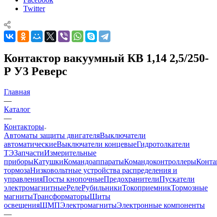
Twitter
Контактор вакуумный КВ 1,14 2,5/250-
Р У3 Реверс
Главная
—
Каталог
—
Контакторы
Автоматы защиты двигателя
Выключатели
автоматические
Выключатели концевые
Гидротолкатели
ТЭ
Запчасти
Измерительные
приборы
Катушки
Командоаппараты
Командоконтроллеры
Конта
тормоза
Низковольтные устройства распределения и
управления
Посты кнопочные
Предохранители
Пускатели
электромагнитные
Реле
Рубильники
Токоприемник
Тормозные
магниты
Трансформаторы
Щиты
освещения
ЩМП
Электромагниты
Электронные компоненты
—